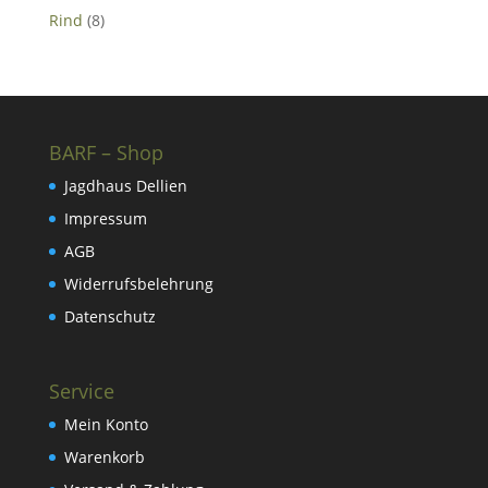
Produkte
8
Rind
8
Produkte
BARF – Shop
Jagdhaus Dellien
Impressum
AGB
Widerrufsbelehrung
Datenschutz
Service
Mein Konto
Warenkorb