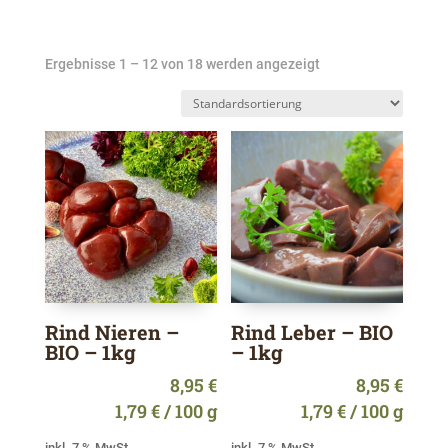
Ergebnisse 1 – 12 von 18 werden angezeigt
Rind Nieren –
Rind Leber – BIO
BIO – 1kg
– 1kg
8,95
€
8,95
€
1,79
€
/
100
g
1,79
€
/
100
g
inkl. 7 % MwSt.
inkl. 7 % MwSt.