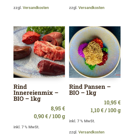
zzgl.
Versandkosten
zzgl.
Versandkosten
Rind
Rind Pansen –
Innereienmix –
BIO – 1kg
BIO – 1kg
10,95
€
8,95
€
1,10
€
/
100
g
0,90
€
/
100
g
inkl. 7 % MwSt.
inkl. 7 % MwSt.
zzgl.
Versandkosten