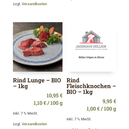
zzgl.
Versandkosten
Rind Lunge – BIO
Rind
– 1kg
Fleischknochen –
BIO – 1kg
10,95
€
9,95
€
1,10
€
/
100
g
1,00
€
/
100
g
inkl. 7 % MwSt.
inkl. 7 % MwSt.
zzgl.
Versandkosten