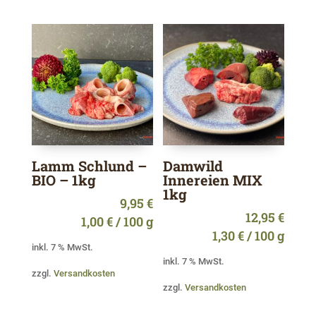
Lamm Schlund –
Damwild
BIO – 1kg
Innereien MIX
1kg
9,95
€
12,95
€
1,00
€
/
100
g
1,30
€
/
100
g
inkl. 7 % MwSt.
inkl. 7 % MwSt.
zzgl.
Versandkosten
zzgl.
Versandkosten