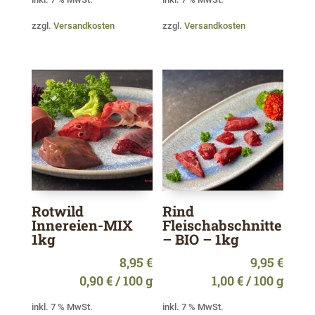
zzgl.
Versandkosten
zzgl.
Versandkosten
Rotwild
Rind
Innereien-MIX
Fleischabschnitte
1kg
– BIO – 1kg
8,95
€
9,95
€
0,90
€
/
100
g
1,00
€
/
100
g
inkl. 7 % MwSt.
inkl. 7 % MwSt.