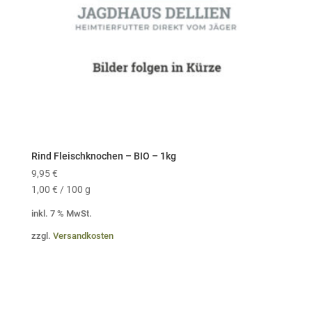
Rind Fleischknochen – BIO – 1kg
9,95
€
1,00
€
/
100
g
inkl. 7 % MwSt.
zzgl.
Versandkosten