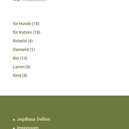
18
für Hunde
18
Produkte
18
für Katzen
18
Produkte
4
Rotwild
4
Produkte
1
Damwild
1
Produkt
13
Bio
13
Produkte
5
Lamm
5
Produkte
8
Rind
8
Produkte
BARF – Shop
Jagdhaus Dellien
Impressum