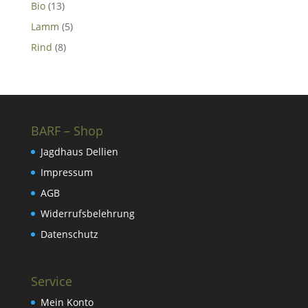
Produkt
13
Bio
13
Produkte
5
Lamm
5
Produkte
8
Rind
8
Produkte
BARF – Shop
Jagdhaus Dellien
Impressum
AGB
Widerrufsbelehrung
Datenschutz
Service
Mein Konto