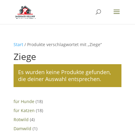
Start
/ Produkte verschlagwortet mit „Ziege“
Ziege
Es wurden keine Produkte gefunden,
die deiner Auswahl entsprechen.
18
für Hunde
18
Produkte
18
für Katzen
18
Produkte
4
Rotwild
4
Produkte
1
Damwild
1